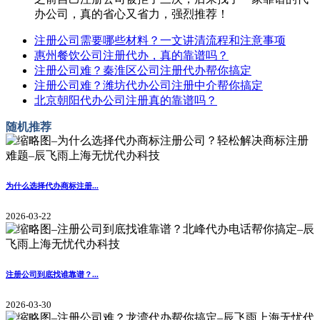
办公司，真的省心又省力，强烈推荐！
注册公司需要哪些材料？一文讲清流程和注意事项
惠州餐饮公司注册代办，真的靠谱吗？
注册公司难？秦淮区公司注册代办帮你搞定
注册公司难？潍坊代办公司注册中介帮你搞定
北京朝阳代办公司注册真的靠谱吗？
随机推荐
为什么选择代办商标注册...
2026-03-22
注册公司到底找谁靠谱？...
2026-03-30