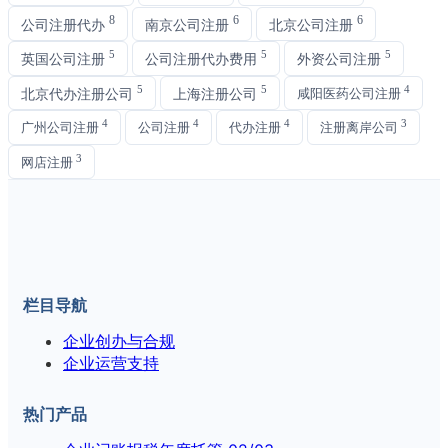
8
6
6
公司注册代办
南京公司注册
北京公司注册
5
5
5
英国公司注册
公司注册代办费用
外资公司注册
5
5
4
北京代办注册公司
上海注册公司
咸阳医药公司注册
4
4
4
3
广州公司注册
公司注册
代办注册
注册离岸公司
3
网店注册
栏目导航
企业创办与合规
企业运营支持
热门产品