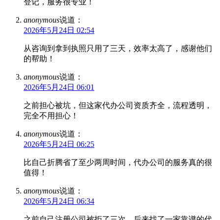
登记，服务很专业！
anonymous
说道：
2026年5月24日 02:54
从咨询到拿到执照只用了三天，效率太高了，感谢他们
的帮助！
anonymous
说道：
2026年5月24日 06:01
之前担心被坑，但这家代办公司资质齐全，流程透明，
完全不用担心！
anonymous
说道：
2026年5月24日 06:25
比自己折腾省了至少两周时间，代办公司的服务真的很
值得！
anonymous
说道：
2026年5月24日 06:34
之前自己注册公司被拒了三次，后来找了一家靠谱的代