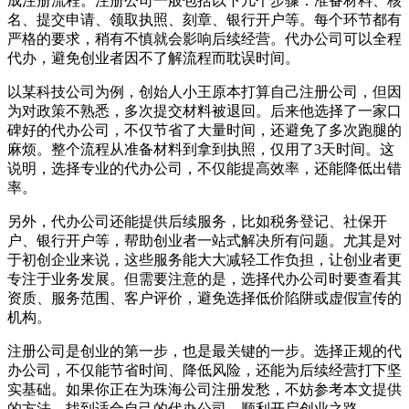
成注册流程。注册公司一般包括以下几个步骤：准备材料、核
名、提交申请、领取执照、刻章、银行开户等。每个环节都有
严格的要求，稍有不慎就会影响后续经营。代办公司可以全程
代办，避免创业者因不了解流程而耽误时间。
以某科技公司为例，创始人小王原本打算自己注册公司，但因
为对政策不熟悉，多次提交材料被退回。后来他选择了一家口
碑好的代办公司，不仅节省了大量时间，还避免了多次跑腿的
麻烦。整个流程从准备材料到拿到执照，仅用了3天时间。这
说明，选择专业的代办公司，不仅能提高效率，还能降低出错
率。
另外，代办公司还能提供后续服务，比如税务登记、社保开
户、银行开户等，帮助创业者一站式解决所有问题。尤其是对
于初创企业来说，这些服务能大大减轻工作负担，让创业者更
专注于业务发展。但需要注意的是，选择代办公司时要查看其
资质、服务范围、客户评价，避免选择低价陷阱或虚假宣传的
机构。
注册公司是创业的第一步，也是最关键的一步。选择正规的代
办公司，不仅能节省时间、降低风险，还能为后续经营打下坚
实基础。如果你正在为珠海公司注册发愁，不妨参考本文提供
的方法，找到适合自己的代办公司，顺利开启创业之路。