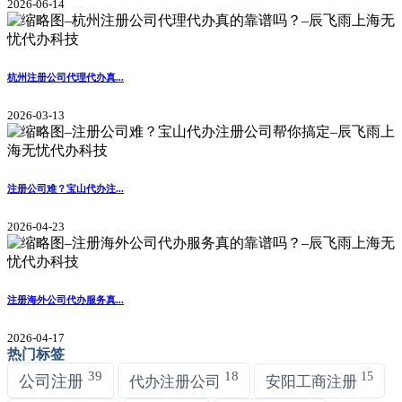
2026-06-14
杭州注册公司代理代办真...
2026-03-13
注册公司难？宝山代办注...
2026-04-23
注册海外公司代办服务真...
2026-04-17
热门标签
39
18
15
公司注册
代办注册公司
安阳工商注册