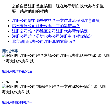
之前自己注册差点搞砸，现在终于明白找代办有多重
要，感谢他们的帮助！
注册公司需要哪些材料？一文讲清流程和注意事项
惠州餐饮公司注册代办，真的靠谱吗？
注册公司难？秦淮区公司注册代办帮你搞定
注册公司难？潍坊代办公司注册中介帮你搞定
北京朝阳代办公司注册真的靠谱吗？
随机推荐
注册公司难？常福公司注...
2026-03-18
注册公司到底难不难？一...