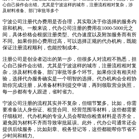
心自己操作会出错。尤其是宁波这样的城市，注册流程相对复杂，涉
及材料准备、部门审批等多个
宁波公司注册代办费用是否合理，其实取决于你选择的服务内
容和机构。一般来说，代办公司注册的费用在1000-5000元之
间，具体价格会根据注册类型、代办速度以及附加服务而有所
不同。如果你担心费用过高，可以选择正规的代办机构，既能
保证注册流程顺利，也能控制成本。
注册公司是创业者迈出的第一步，但很多人对流程不熟悉，担
心自己操作会出错。尤其是宁波这样的城市，注册流程相对复
杂，涉及材料准备、部门审批等多个环节。如果你没有相关经
验，选择代办服务确实是一个明智的选择。代办机构会全程协
助你完成注册，从准备材料到提交申请，再到领取营业执照，
每一步都有专人跟进，省时省力。
宁波公司注册的流程其实并不复杂，但细节繁多。比如，你需
要准备法人身份证、租赁合同、经营范围等材料，这些都需要
仔细核对。代办机构的专业人员会帮助你检查材料是否齐全，
避免因为材料不齐而导致审批延误。此外，代办公司通常还会
提供后续服务，比如刻章、税务登记等，这些都能帮你节省不
少时间和精力。