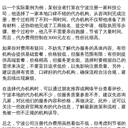
以一个实际案例为例，某创业者打算在宁波注册一家科技公
司，他选择了一家本地口碑不错的代办机构。从咨询到完成注
册，整个过程用了不到一周时间。代办机构不仅帮他准备了所
有材料，还协助他完成了工商核名、提交申请、领取执照等步
骤。整个过程中，他几乎不需要亲自跑腿，节省了大量时间。
而且，代办费用控制在3000元左右，性价比很高。
如果你对费用有疑问，不妨先了解代办服务的具体内容。有些
机构会提供基础套餐，价格较低，但服务范围有限；有些则提
供高端套餐，价格稍高，但服务更全面。选择时要根据自己的
需求来决定，不要盲目追求低价，以免影响注册质量。另外，
建议选择有资质、口碑好的代办机构，确保流程合法合规，避
免后续出现麻烦。
在选择代办机构时，可以通过朋友推荐或网络平台查看评价。
宁波本地的代办机构不少，但服务质量参差不齐。建议先咨询
几家，对比他们的服务内容和价格，再做决定。此外，还可以
关注一些政府官网发布的代办信息，了解最新政策和流程，避
免被一些不正规的机构误导。
总之，宁波公司注册代办费用虽然看似不低，但考虑到节省的