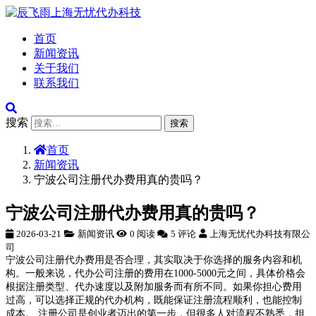
首页
新闻资讯
关于我们
联系我们
搜索
搜索
首页
新闻资讯
宁波公司注册代办费用真的贵吗？
宁波公司注册代办费用真的贵吗？
2026-03-21
新闻资讯
0 阅读
5 评论
上海无忧代办科技有限公
司
宁波公司注册代办费用是否合理，其实取决于你选择的服务内容和机
构。一般来说，代办公司注册的费用在1000-5000元之间，具体价格会
根据注册类型、代办速度以及附加服务而有所不同。如果你担心费用
过高，可以选择正规的代办机构，既能保证注册流程顺利，也能控制
成本。 注册公司是创业者迈出的第一步，但很多人对流程不熟悉，担