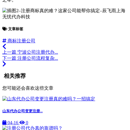
文章标签
商标注册公司
上一篇
宁波公司注册代办...
下一篇
注册公司流程复杂...
相关推荐
您可能还会喜欢这些文章
山东代办公司变更注册...
04-16
0