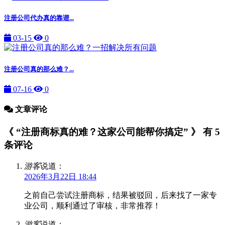
注册公司代办真的靠谱...
03-15
0
注册公司真的那么难？...
07-16
0
文章评论
《 “注册商标真的难？这家公司能帮你搞定” 》 有 5
条评论
游客
说道：
2026年3月22日 18:44
之前自己尝试注册商标，结果被驳回，后来找了一家专
业公司，顺利通过了审核，非常推荐！
游客
说道：