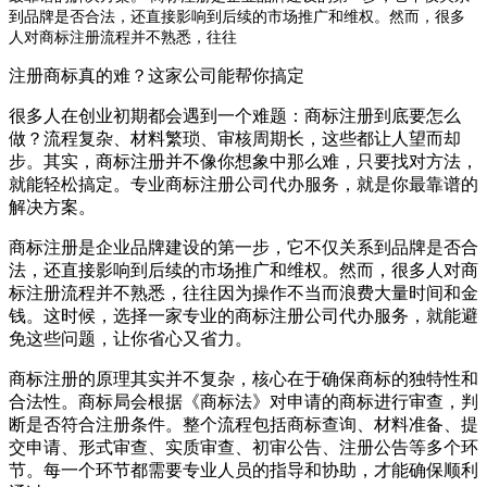
到品牌是否合法，还直接影响到后续的市场推广和维权。然而，很多
人对商标注册流程并不熟悉，往往
注册商标真的难？这家公司能帮你搞定
很多人在创业初期都会遇到一个难题：商标注册到底要怎么
做？流程复杂、材料繁琐、审核周期长，这些都让人望而却
步。其实，商标注册并不像你想象中那么难，只要找对方法，
就能轻松搞定。专业商标注册公司代办服务，就是你最靠谱的
解决方案。
商标注册是企业品牌建设的第一步，它不仅关系到品牌是否合
法，还直接影响到后续的市场推广和维权。然而，很多人对商
标注册流程并不熟悉，往往因为操作不当而浪费大量时间和金
钱。这时候，选择一家专业的商标注册公司代办服务，就能避
免这些问题，让你省心又省力。
商标注册的原理其实并不复杂，核心在于确保商标的独特性和
合法性。商标局会根据《商标法》对申请的商标进行审查，判
断是否符合注册条件。整个流程包括商标查询、材料准备、提
交申请、形式审查、实质审查、初审公告、注册公告等多个环
节。每一个环节都需要专业人员的指导和协助，才能确保顺利