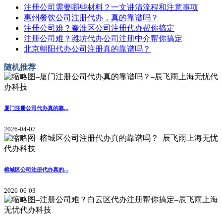
注册公司需要哪些材料？一文讲清流程和注意事项
惠州餐饮公司注册代办，真的靠谱吗？
注册公司难？秦淮区公司注册代办帮你搞定
注册公司难？潍坊代办公司注册中介帮你搞定
北京朝阳代办公司注册真的靠谱吗？
随机推荐
厦门注册公司代办真的靠...
2026-04-07
榕城区公司注册代办真的...
2026-06-03