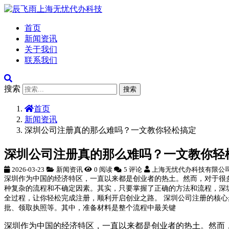
首页
新闻资讯
关于我们
联系我们
搜索
搜索
首页
新闻资讯
深圳公司注册真的那么难吗？一文教你轻松搞定
深圳公司注册真的那么难吗？一文教你轻
2026-03-23
新闻资讯
0 阅读
5 评论
上海无忧代办科技有限公
深圳作为中国的经济特区，一直以来都是创业者的热土。然而，对于很
种复杂的流程和不确定因素。其实，只要掌握了正确的方法和流程，深
全过程，让你轻松完成注册，顺利开启创业之路。 深圳公司注册的核
批、领取执照等。其中，准备材料是整个流程中最关键
深圳作为中国的经济特区，一直以来都是创业者的热土。然而