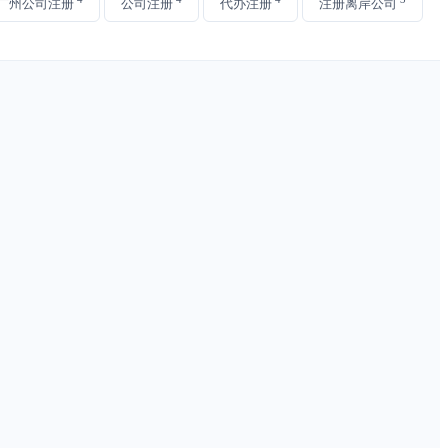
广州公司注册
公司注册
代办注册
注册离岸公司