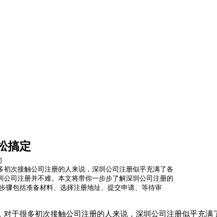
松搞定
司
多初次接触公司注册的人来说，深圳公司注册似乎充满了各
圳公司注册并不难。本文将带你一步步了解深圳公司注册的
心步骤包括准备材料、选择注册地址、提交申请、等待审
，对于很多初次接触公司注册的人来说，深圳公司注册似乎充满