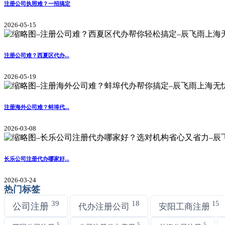
注册公司执照难？一招搞定
2026-05-15
注册公司难？西夏区代办...
2026-05-19
注册海外公司难？蚌埠代...
2026-03-08
长乐公司注册代办哪家好...
2026-03-24
热门标签
39
18
15
公司注册
代办注册公司
安阳工商注册
5
5
5