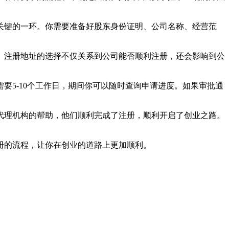
关键的一环。你需要准备好股东身份证明、公司名称、经营范
。注册地址的选择不仅关系到公司能否顺利注册，还会影响到公
要5-10个工作日，期间你可以随时查询申请进度。如果审批通
代理机构的帮助，他们顺利完成了注册，顺利开启了创业之路。
册的流程，让你在创业的道路上更加顺利。