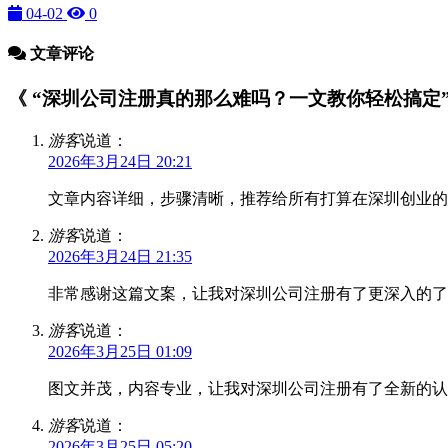
04-02
0
文章评论
《 “深圳公司注册真的那么难吗？一文教你轻松搞定” 》
游客
说道：
2026年3月24日 20:21
文章内容详细，步骤清晰，推荐给所有打算在深圳创业的
游客
说道：
2026年3月24日 21:35
非常感谢这篇文案，让我对深圳公司注册有了更深入的了
游客
说道：
2026年3月25日 01:09
图文并茂，内容专业，让我对深圳公司注册有了全新的认
游客
说道：
2026年3月25日 05:20