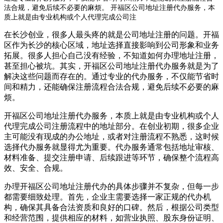
法合规，避免后续不必要的麻烦。 开福区公司地址注册代办服务，本
质上就是由专业机构或个人代理完成公司注
在长沙创业，很多人最头疼的就是公司地址注册的问题。开福
区作为长沙的核心区域，地址选择直接影响到公司形象和业务
拓展。很多人担心自己没有经验，不知道如何办理地址注册，
甚至担心被坑。其实，开福区公司地址注册代办服务就是为了
解决这些问题而存在的。通过专业的代办服务，不仅能节省时
间和精力，还能确保注册流程合法合规，避免后续不必要的麻
烦。
开福区公司地址注册代办服务，本质上就是由专业机构或个人
代理完成公司注册流程中的地址部分。在创业初期，很多企业
主可能没有现成的办公地址，或者对注册流程不熟悉，这时候
选择代办服务就显得尤为重要。代办服务通常包括地址审核、
材料准备、提交注册申请、后续跟进等环节，确保整个流程高
效、安全、合规。
办理开福区公司地址注册代办的具体步骤并不复杂，但每一步
都需要细致处理。首先，企业主需要选择一家正规的代办机
构，确保其具备合法资质和良好的口碑。然后，根据公司类型
和经营范围，提供相应的材料，如营业执照、股东身份证明、