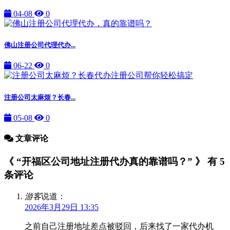
04-08
0
佛山注册公司代理代办...
06-22
0
注册公司太麻烦？长春...
05-08
0
文章评论
《 “开福区公司地址注册代办真的靠谱吗？” 》 有 5
条评论
游客
说道：
2026年3月29日 13:35
之前自己注册地址差点被驳回，后来找了一家代办机