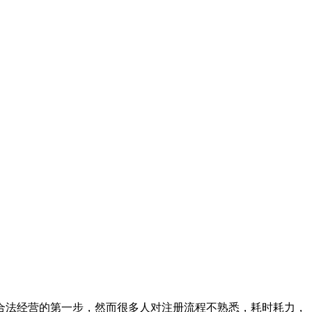
合法经营的第一步，然而很多人对注册流程不熟悉，耗时耗力，