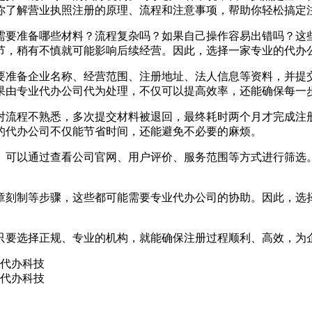
你了解营业执照注册的原理、流程和注意事项，帮助你轻松搞定
需要准备哪些材料？流程复杂吗？如果自己操作容易出错吗？这
节，稍有不慎就可能影响后续经营。因此，选择一家专业的代办
要准备企业名称、经营范围、注册地址、法人信息等资料，并提
果由专业代办公司代为处理，不仅可以提高效率，还能确保每一
对流程不熟悉，多次提交材料被退回，最终耗时两个月才完成注
的代办公司不仅能节省时间，还能避免不必要的麻烦。
。可以通过查看公司官网、用户评价、服务范围等方式进行筛选
章刻制等步骤，这些都可能需要专业代办公司的协助。因此，选
只要选择正规、专业的机构，就能确保注册过程顺利、高效，为