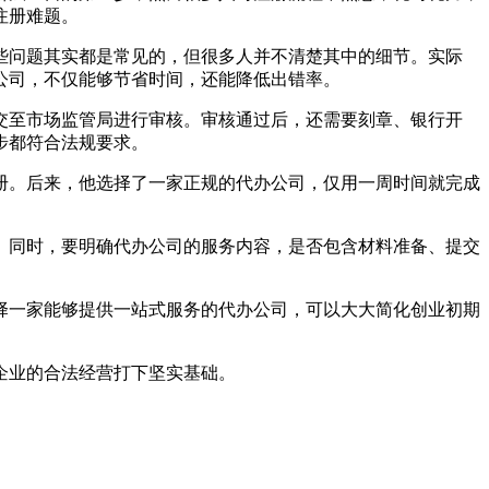
注册难题。
些问题其实都是常见的，但很多人并不清楚其中的细节。实际
公司，不仅能够节省时间，还能降低出错率。
交至市场监管局进行审核。审核通过后，还需要刻章、银行开
步都符合法规要求。
册。后来，他选择了一家正规的代办公司，仅用一周时间就完成
。同时，要明确代办公司的服务内容，是否包含材料准备、提交
择一家能够提供一站式服务的代办公司，可以大大简化创业初期
企业的合法经营打下坚实基础。