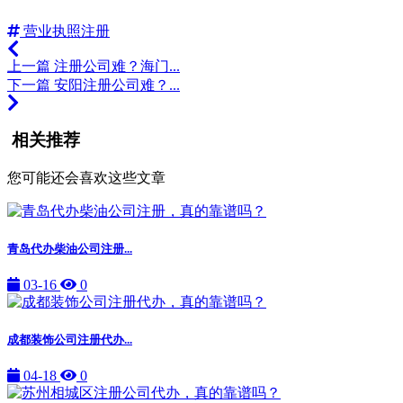
营业执照注册
上一篇
注册公司难？海门...
下一篇
安阳注册公司难？...
相关推荐
您可能还会喜欢这些文章
青岛代办柴油公司注册...
03-16
0
成都装饰公司注册代办...
04-18
0