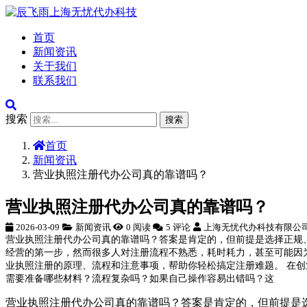
首页
新闻资讯
关于我们
联系我们
搜索
搜索
首页
新闻资讯
营业执照注册代办公司真的靠谱吗？
营业执照注册代办公司真的靠谱吗？
2026-03-09
新闻资讯
0 阅读
5 评论
上海无忧代办科技有限公
营业执照注册代办公司真的靠谱吗？答案是肯定的，但前提是选择正规
经营的第一步，然而很多人对注册流程不熟悉，耗时耗力，甚至可能因
业执照注册的原理、流程和注意事项，帮助你轻松搞定注册难题。 在
需要准备哪些材料？流程复杂吗？如果自己操作容易出错吗？这
营业执照注册代办公司真的靠谱吗？答案是肯定的，但前提是