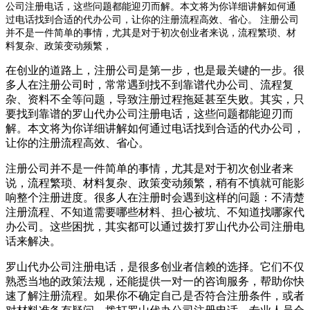
公司注册电话，这些问题都能迎刃而解。本文将为你详细讲解如何通
过电话找到合适的代办公司，让你的注册流程高效、省心。 注册公司
并不是一件简单的事情，尤其是对于初次创业者来说，流程繁琐、材
料复杂、政策变动频繁，
在创业的道路上，注册公司是第一步，也是最关键的一步。很
多人在注册公司时，常常遇到找不到靠谱代办公司、流程复
杂、资料不全等问题，导致注册过程拖延甚至失败。其实，只
要找到靠谱的罗山代办公司注册电话，这些问题都能迎刃而
解。本文将为你详细讲解如何通过电话找到合适的代办公司，
让你的注册流程高效、省心。
注册公司并不是一件简单的事情，尤其是对于初次创业者来
说，流程繁琐、材料复杂、政策变动频繁，稍有不慎就可能影
响整个注册进度。很多人在注册时会遇到这样的问题：不清楚
注册流程、不知道需要哪些材料、担心被坑、不知道找哪家代
办公司。这些困扰，其实都可以通过拨打罗山代办公司注册电
话来解决。
罗山代办公司注册电话，是很多创业者信赖的选择。它们不仅
熟悉当地的政策法规，还能提供一对一的咨询服务，帮助你快
速了解注册流程。如果你不确定自己是否符合注册条件，或者