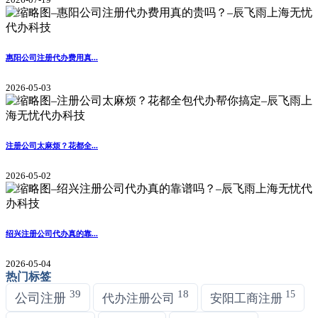
惠阳公司注册代办费用真...
2026-05-03
注册公司太麻烦？花都全...
2026-05-02
绍兴注册公司代办真的靠...
2026-05-04
热门标签
39
18
15
公司注册
代办注册公司
安阳工商注册