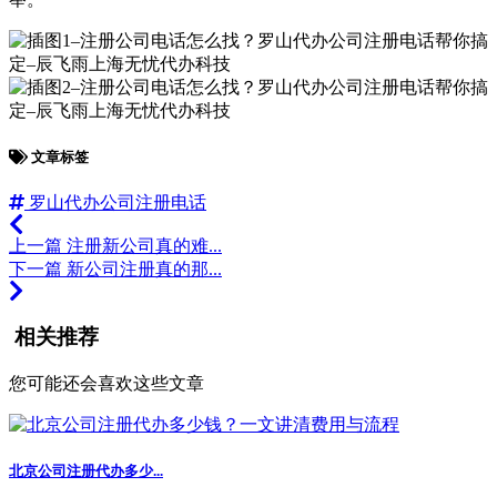
文章标签
罗山代办公司注册电话
上一篇
注册新公司真的难...
下一篇
新公司注册真的那...
相关推荐
您可能还会喜欢这些文章
北京公司注册代办多少...